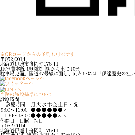
※QRコードからの予約も可能です
〒052-0014
北海道伊達市舟岡町176-11
JR室蘭本線 伊達紋別駅から車で10分
駐車場完備。国道37号線に面し、向かいには「伊達歴史の杜
当院の施設基準について
診療時間
診療時間
月
火
水
木
金
土
日・祝
9:00〜13:00
●
●
●
●
●
●
×
14:30～18:00
●
●
●
●
●
×
×
休診日：日曜・祝日
〒052-0014
北海道伊達市舟岡町176-11