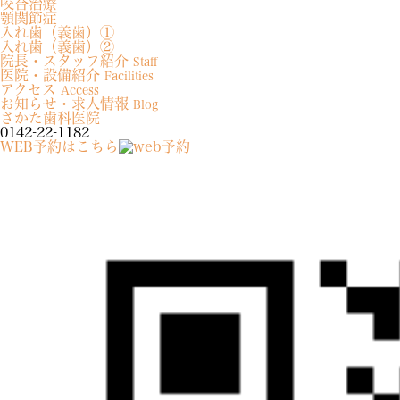
咬合治療
顎関節症
入れ歯（義歯）①
入れ歯（義歯）②
院長・スタッフ紹介
Staff
医院・設備紹介
Facilities
アクセス
Access
お知らせ・求人情報
Blog
さかた歯科医院
0142-22-1182
WEB予約はこちら