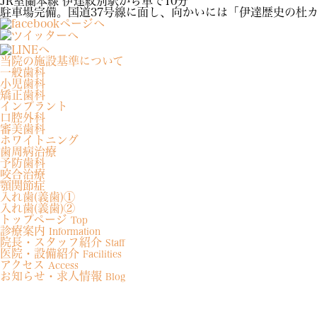
JR室蘭本線 伊達紋別駅から車で10分
駐車場完備。国道37号線に面し、向かいには「伊達歴史の杜
当院の施設基準について
一般歯科
小児歯科
矯正歯科
インプラント
口腔外科
審美歯科
ホワイトニング
歯周病治療
予防歯科
咬合治療
顎関節症
入れ歯(義歯)①
入れ歯(義歯)②
トップページ
Top
診療案内
Information
院長・スタッフ紹介
Staff
医院・設備紹介
Facilities
アクセス
Access
お知らせ・求人情報
Blog