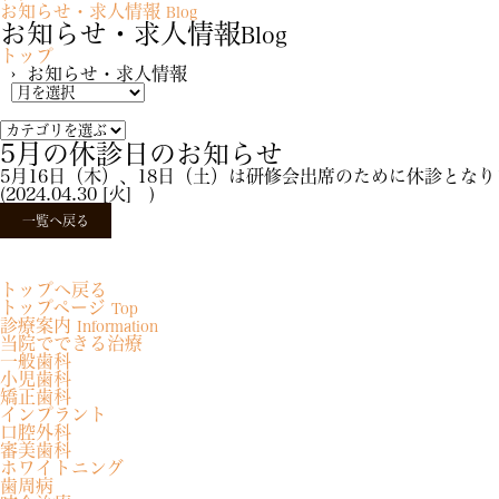
お知らせ・求人情報
Blog
お知らせ・求人情報
Blog
トップ
› お知らせ・求人情報
5月の休診日のお知らせ
5月16日（木）、18日（土）は研修会出席のために休診となり
(2024.04.30 [火] )
一覧へ戻る
トップへ戻る
トップページ
Top
診療案内
Information
当院でできる治療
一般歯科
小児歯科
矯正歯科
インプラント
口腔外科
審美歯科
ホワイトニング
歯周病