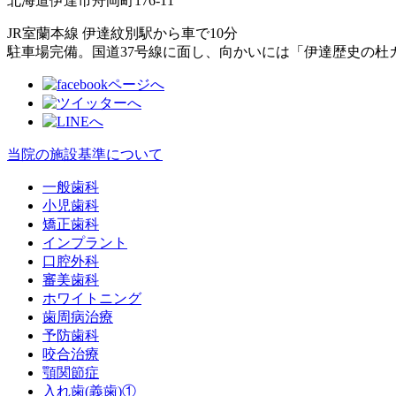
北海道伊達市舟岡町176-11
JR室蘭本線 伊達紋別駅から車で10分
駐車場完備。国道37号線に面し、向かいには「伊達歴史の杜
当院の施設基準について
一般歯科
小児歯科
矯正歯科
インプラント
口腔外科
審美歯科
ホワイトニング
歯周病治療
予防歯科
咬合治療
顎関節症
入れ歯(義歯)①