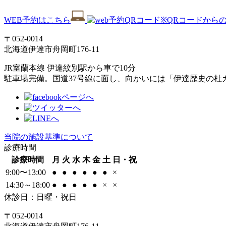
WEB予約はこちら
※QRコードから
〒052-0014
北海道伊達市舟岡町176-11
JR室蘭本線 伊達紋別駅から車で10分
駐車場完備。国道37号線に面し、向かいには「伊達歴史の杜
当院の施設基準について
診療時間
診療時間
月
火
水
木
金
土
日・祝
9:00〜13:00
●
●
●
●
●
●
×
14:30～18:00
●
●
●
●
●
×
×
休診日：日曜・祝日
〒052-0014