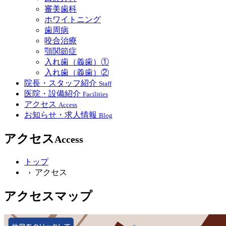
審美歯科
ホワイトニング
歯周病
咬合治療
顎関節症
入れ歯（義歯）①
入れ歯（義歯）②
院長・スタッフ紹介
Staff
医院・設備紹介
Facilities
アクセス
Access
お知らせ・求人情報
Blog
アクセス
Access
トップ
› アクセス
アクセスマップ