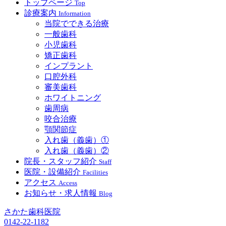
トップページ
Top
診療案内
Information
当院でできる治療
一般歯科
小児歯科
矯正歯科
インプラント
口腔外科
審美歯科
ホワイトニング
歯周病
咬合治療
顎関節症
入れ歯（義歯）①
入れ歯（義歯）②
院長・スタッフ紹介
Staff
医院・設備紹介
Facilities
アクセス
Access
お知らせ・求人情報
Blog
さかた歯科医院
0142-22-1182