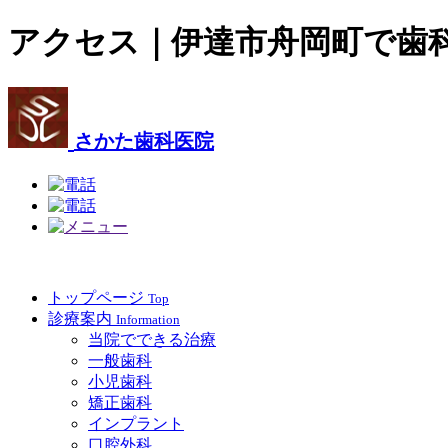
アクセス｜伊達市舟岡町で歯
さかた歯科医院
トップページ
Top
診療案内
Information
当院でできる治療
一般歯科
小児歯科
矯正歯科
インプラント
口腔外科